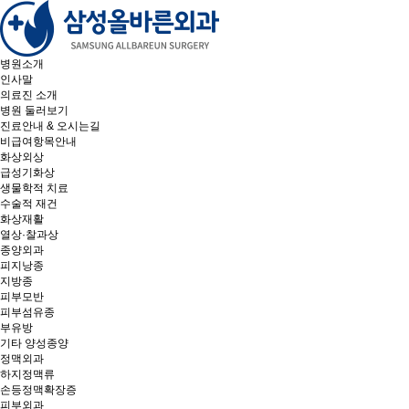
병원소개
인사말
의료진 소개
병원 둘러보기
진료안내 & 오시는길
비급여항목안내
화상외상
급성기화상
생물학적 치료
수술적 재건
화상재활
열상·찰과상
종양외과
피지낭종
지방종
피부모반
피부섬유종
부유방
기타 양성종양
정맥외과
하지정맥류
손등정맥확장증
피부외과