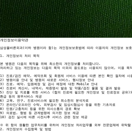
개인정보이용약관
삼성올바른외과(이하 병원이라 함)는 개인정보보호법에 따라 이용자의 개인정보 보호 및 권익을 보호하고 개인정보와 관련한 이용자의 고충을 원활하게 처리할 수 있도록 다음과 같은 처리방침을 두고 있습니다. 병원은 개인정보처리방침을 개정하는 경우 웹사이트를 통하여 공지할 것 입니다.

1. 개인정보의 처리 목적

본 병원은 다음의 목적을 위해 최소한의 개인정보를 처리합니다. 
처리하고 있는 개인정보는 다음의 목적 이외의 용도로는 사용되지 않으며, 이용 목적이 변경될 시에는 개인정보 보호법 제18조에 따라 별도의 사전동의를 받는 등 필요한 조치를 취할 것입니다. 

1) 진료/검진 예약, 예약조회 및 회원제 서비스 이용에 따른 본인 확인 절차에 사용 
2) 병원이용 안내 및 병원의 새로운 서비스, 행사정보 안내 
3) 진료. 예약. 입원예정 및 검사 예정에 대한 Mobile 안내 
4) 진료비 계산서, 내역서, 제증명서 발송 및 약품/검진 물품 및 결과 발송 
5) 진단 및 치료를 위한 서비스 (협의 진료에 필요한 개인정보 및 진료정보 공유)와 진료비 청구, 수납, 
환급 등의 원무서비스 제공 
6) 교육, 연구, 진료서비스에 필요한 최소한의 분석자료 
7) 온라인/오프라인 수탁, 외부검사 및 임상시험심사 등을 위한 기초자료 
8) 민원/고충처리 등을 위한 의사소통의 경로 확보 
9) 의료법, 형범 등 관계법령에 의거한 정보 제공 
10) 검진 실시에 따른 사전사후 서비스 관련 정보 제공 

※ 위 항의 원활한 업무처리를 위하여 개인정보 처리업무를 외부 전문업체에 위탁할 수 있으며 해당 내용은 개인정보 처리방침 내에 공개합니다.
2. 개인정보의 수집항목 및 방법

병원의 개인정보 수집항목은 아래와 같습니다. 수집정보는 필수항목과 선택항목으로 구분되며, 선택항목은 입력하지 않더라도 회원가입 및 진료 등의 서비스 이용에는 제한이 없습니다.
[홈페이지 회원가입]

필수항목	ID, 비밀번호, 이름, 휴대전화
선택항목	이메일주소, 주소, 유선전화번호, 마케팅활용 동의 (별도)
[진료 예약시 (유선)]
필수항목	이름, 휴대전화 번호
[진료 받을 때]
필수항목	수검자 성명, 주민등록번호, 연락처, 주소, 건강정보 
* 건강정보: 병력, 가족력 등 진료를 위해 의료진이 필요하다고 판단되는 개인정보
선택항목	주소, 마케팅활용 동의, 내원경로
[게시판 이용시; 온라인 상담]
필수항목	이름, 휴대전화번호, 비밀번호
선택항목	이메일, 성별, 상담분야
[진료 예약]
필수항목	이름, 휴대전화번호, 상담내용, 일시
선택항목	이메일, 유선번호, 성별
[진료비 수납]
필수항목	신용카드 결제 시 카드사명, 카드번호 등 결제 승인정보
[소득공제확인서 신청]
필수항목	
신청자명, 환자명, 생년월일, 성별, 이메일, 전화번호, 휴대전화번호
[의무기록 사본 발급 신청]
필수항목	
(신청인 정보) 이름, 생년월일, 휴대전화, 환자와의 관계
(환자 정보) 이름, 병원등록번호, 휴대전화
선택항목	
(신청인 정보) 전화번호, 이메일
(환자 정보) 성별, 생년월일, 전화번호, 이메일

* 상기 외 특정 목적을 위해 단기적으로 개인정보 수집 시 별도로 공지 드리며, 가입 당시 정보뿐만 아니라 정보 수정으로 변경된 정보를 포함 합니다.
3. 개인정보의 제3자 제공에 관한 사항

병원은 원칙적으로 이용자의 개인정보를 처리 목적에서 명시한 범위 내에서 처리하며, 이용자의 개인정보를 외부에 제공하지 아니함을 원칙으로 합니다. 다만, 다음의 경우는 예외사항입니다. 

1. 정보주체로부터 별도의 동의를 받은 경우 

2. 법률에 특별한 규정이 있는 경우 

3. 정보주체 또는 법정대리인이 의사표시를 할 수 없는 상태에 있거나 주소불명 등으로 사전 동의를 받을 수 없는 경우로서 명백히 정보주체 또는 제3자의 급박한 생명, 신체, 재산의 이익을 위하여 필요하다고 인정되는 경우 

4. 통계작성 및 학술연구 등의 목적을 위하여 필요한 경우로서 특정 개인을 알아 볼 수 없는 형태로 개인정보를 제공하는 경우 

위 호를 제외하고 개인정보 제3자 제공 사항이 발생할 경우 개인정보 처리방침을 통해 고지하겠습니다.
4. 개인정보 처리 위탁 안내

병원은 원활한 개인정보 업무처리를 위해 [별첨1]과 같이 위탁하고 있습니다. 
병원은 위탁계약 체결 시 개인정보 보호법 제26조에 따라 위탁업무 수행목적 외 개인정보 처리금지, 기술적·관리적 보호조치, 재 위탁 제한, 수탁자에 대한 관리·감독, 손해배상 등 책임에 관한 사항을 계약서 등 문서에 명시하고, 수탁자가 개인정보를 안전하게 처리하는지를 감독하고 있습니다. 
위탁업무의 내용이나 수탁자가 변경될 경우에는 지체 없이 본 개인정보 처리방침을 통하여 공개하도록 하겠습니다.
5. 개인정보의 처리 및 보유기간

병원은 개인정보 수집 시 동의에 따른 혹은 법령에 따른 개인정보 보유·이용기간 내에서 개인정보를 처리·보유합니다 
각각의 개인정보 처리 및 보유 기간은 다음과 같습니다. 개인정보는 수집/이용에 관한 동의일로부터 목적달성 시까지 위 이용목적을 위하여 보유/이용 합니다.
항목	보유기간
홈페이지 회원정보	탈퇴시 즉시 삭제
회원가입 후 1년간 이용이 없는 경우 자동삭제
설문조사, 행사 등의 목적으로 수집한 개인정보	설문조사, 행사 등이 종료된 때
진료 목적으로 수집한 개인정보	의료법 기준에 준함 
- 환자명부: 5년 
- 진료기록부: 10년 
- 처방전: 2년 
- 수술기록: 10년 
- 검사내용 및 검사소견기록: 5년 
- 방사선 사진 (영상물 포함) 및 소견서: 5년 
- 간호기록부: 5년 
- 조산기록부: 5년 
- 진단서 등의 부본: 3년
관련 법령의 규정에 의한 보존	관련 법령의 기준에 준함 
- 영업에 관한 중요서류 (상법, 5년) 
- 계약 또는 청약철회 등에 관한 기록 (전자상거래 등에서의 소비자보호에 관한 법률, 5년) 
- 대금결제 및 재화 등의 공급에 관한 기록 (전자상거래 등에서의 소비자보호에 관한