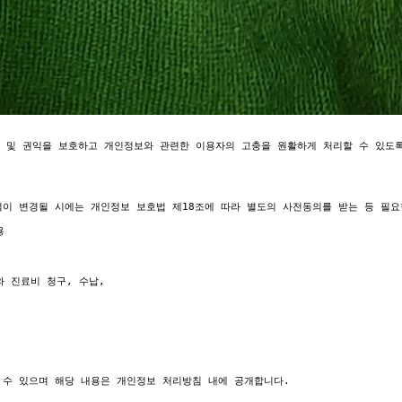
 법률, 5년) 
- 전자금융 거래에 관한 기록 (전자금융거래법. 5년) 
- 소비자의 불만 또는 분쟁처리에 관한 기록 (전자상거래 등에서의 소비자보호에 관한 법률, 3년) 
- 표시?광고에 관한 기록 (전자상거래 등에서의 소비자보호에 관한 법률, 6개월) 
- 웹사이트 방문기록 (통신비밀보호법, 3개월)
6. 개인정보의 파기에 관한 사항

병원은 개인정보 보유기간 경과 혹은 처리목적 달성 등 개인정보가 불필요하게 되었을 때에는 지체 없이 해당 개인정보를 파기합니다.
개인정보 파기절차 및 방법은 다음과 같습니다. 

1. 파기절차 
병원은 파기사유(보유기간 경과, 처리목적 달성, 사업종료 등)가 발생한 개인정보에 대해 개인정보 파기 계획을 수립하고 개인정보 보호책임자의 승인을 받아 파기합니다. 

2. 파기기한 
이용자의 개인정보는 개인정보의 보유기간이 경과된 경우에는 보유기간의 종료일로부터 5일 이내에, 개인정보의 처리 목적 달성, 해당 서비스의 폐지, 사업의 종료 등 그 개인정보가 불필요하게 되었을 때에는 개인정보의 처리가 불필요한 것으로 인정되는 날로부터 5일 이내에 그 개인정보를 파기합니다. 

3. 파기방법 
본 병원은 전자적 파일형태의 개인정보는 기록을 재생할 수 없는 기술적 방법을 사용하며, 종이 문서에 기록·저장된 개인정보는 분쇄기로 분쇄하거나 소각하여 파기합니다.
7. 개인정보 안전성 확보조치 사항

병원은 개인정보의 안전성 확보를 위하여 다음과 같은 관리적?기술적?물리적 조치를 취하고 있습니다. 

1. 정기적인 자체 감사 실시 
- 개인정보 취급관련 안전성 확보를 위해 정기적인 자체 감사를 실시하고 있습니다. 

2. 내부관리계획의 수립 및 시행 
- 개인정보의 안전한 처리를 위하여 내부관리계획을 수립하고 시행하고 있습니다. 

3. 개인정보의 암호화 
- 법령에서 요구하는 중요 개인정보는 암호화되어 저장 및 관리되고 있으며, 중요한 데이터는 파일 및 전송 시 암호화 등을 통해 안전하게 저장 및 전송하고 있습니다 

4. 해킹 등에 대비한 기술적 대책 
- 회사는 해킹이나 컴퓨터 바이러스 등에 의한 개인정보 유출 및 훼손을 막기 위하여 보안프로그램을 설치하고 주기적인 갱신·점검을 하며 외부로부터 접근이 통제된 구역에 시스템을 설치하고 기술적·물리적으로 감시 및 차단하고 있습니다. 

5. 개인정보에 대한 접근 제한 
- 개인정보를 처리하는 데이터베이스시스템에 대한 접근권한의 부여, 변경, 말소를 통하여 개인정보에 대한 접근통제를 위하여 필요한 조치를 하고 있으며 침입차단시스템을 이용하여 외부로부터의 무단 접근을 통제하고 있습니다. 

6. 접속기록의 보관 및 위변조 방지 
- 개인정보처리시스템에 접속한 기록을 최소 6개월 이상 보관, 관리하고 있으며, 접속 기록이 위·변조 및 도난, 분실되지 않도록 보안기능 사용 하고 있습니다. 

7. 문서보안을 위한 잠금장치 사용 
- 개인정보가 포함된 서류, 보조저장매체 등을 잠금장치가 있는 안전한 장소에 보관하고 있습니다. 

8. 비인가자에 대한 출입통제 
- 개인정보를 보관하고 있는 물리적 보관 장소를 별도로 두고 이에 대해 출입통제 절차를 수립·운영하고 있습니다.
8. 개인정보 자동수집 장치의 설치 / 운영 및 거부에 관한 사항

병원은 개인화되고 맞춤화된 서비스를 제공하기 위해서 이용자의 정보를 저장하고 수시로 불러오는 ‘쿠키(cookie)’를 사용 합니다. 

1. 쿠키란? 
- 쿠키는 웹사이트를 운영하는데 이용되는 서버가 이용자의 브라우저에게 보내는 아주 작은 텍스트 파일로 이용자 컴퓨터의 하드디스크에 저장됩니다. 이후 이용자가 웹 사이트에 방문할 경우 웹 사이트 서버는 이용자의 하드 디스크에 저장되어 있는 쿠키의 내용을 읽어 이용자의 환경설정을 유지하고 맞춤화된 서비스를 제공하기 위해 이용됩니다. 
- 쿠키는 개인을 식별하는 정보를 자동적·능동적으로 수집하지 않으며, 이용자는 언제든지 이러한 쿠키의 저장을 거부하거나 삭제할 수 있습니다. 

2. 회사의 쿠키 사용 목적 
- 이용자들이 방문한 본 병원의 각 서비스와 웹 사이트들에 대한 방문 및 이용형태, 보안접속 여부, 이용자 규모 등을 파악하여 이용자에게 광고를 포함한 최적화된 맞춤형 정보를 제공하기 위해 사용합니다. 

3. 쿠키의 설치 및 운영거부 
- 이용자는 쿠키 설치에 대한 선택권을 가지고 있습니다. 따라서 이용자는 웹 브라우저에서 옵션을 설정함으로써 모든 쿠키를 허용하거나, 쿠키가 저장될 때마다 확인을 거치거나, 아니면 모든 쿠키의 저장을 거부할 수도 있습니다. 
- 다만, 이용자께서 쿠키 설치를 거부하였을 경우 서비스 제공에 어려움이 있을 수 있습니다. 
- 쿠키 설치 허용 여부를 지정하는 방법(Internet Explorer의 경우)은 다음과 같습니다. 
[웹 브라우저 상단의 ‘도구’ 〉인터넷 옵션 〉개인정보 〉개인정보취급 수준 설정]
9. 아동의 개인정보보호

1. 본 병원에서는 만 14세 미만 아동(이하 '아동')이 제공한 개인정보로 인하여 아동 및 법정 대리인이 불이익을 입지 않도록 보호 조치를 취하고 있습니다. 

2. 본 병원에서는 아동의 개인정보에 대하여 아래의 행위를 하는 경우에는 해당 아동의 법정대리인의 동의를 얻도록 하고 있습니다. 
가. 아동의 서비스가입을 위한 개인정보 수집하거나 서비스 가입 시 고지한 범위 또는 서비스이용약관에 명시한 범위를 넘어 이동의 개인정보를 이용하거나 제3자에게 제공하고자 하는 경우 
나. 아동의 개인정보를 제공받은 자가 개인정보를 제공받은 목적 외의 용도로 이용하거나 제3자에게 제공하는 경우 

3. 본 병원에서는 법정대리인의 동의를 얻기 위하여 법정대리인의 성명, 전화번호 등 필요한 최소한의 정보를 요구할 수 있습니다. 이 경우 개인정보의 수집ㆍ이용 또는 제공 목적 및 법정대리인의 동의가 필요하다는 취지를 아동이 쉽게 이해 할 수 있는 평이한 표현으로 아동에게 고지 합니다. 

4. 법정대리