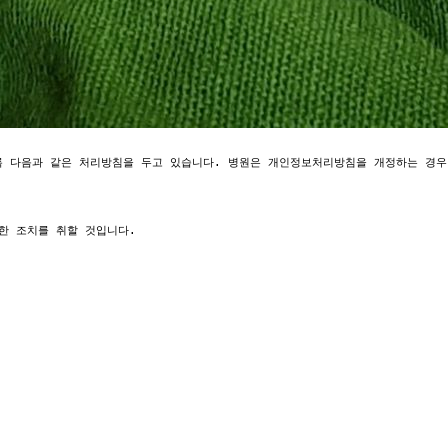
인의 동의를 얻기 위하여 수집한 법정대리인의 개인정보를 해당 법정대리인의 동의 여부를 확인하는 목적 외의 용도로 이를 이용하거나 제3자에게 제공하지 않습니다.
10. 개인정보 보호책임자 및 담당자 

고객의 개인정보를 보호하고 개인정보와 관련한 불만을 처리하기 위하여 본 병원은 개인정보 보호책임자를 두고 있습니다. 
개인정보와 관련한 문의사항이 있으시면 아래의 개인정보 보호책임자에게 연락 주시기 바랍니다. 귀하의 문의 사항에 신속하고 성실하게 답변해드리겠습니다. 

1. 개인정보 보호책임자 : 
2. 개인정보보호 실무책임자 :  

11. 개인정보 열람청구 접수·처리 부서

정보주체는 개인정보 보호법 제35조에 따른 개인정보의 열람 청구를 다음과 같은 부서에 할 수 있으며 본 병원은 정보주체의 개인정보 열람청구가 신속하게 처리되도록 노력하겠습니다. 

1. 개인정보 열람청구 접수·처리 부서 
부서명: 경영지원실 

2. CCTV 녹화물 
부서명: 경영지원실 

3. 개인정보보호법 시행령 제42조에 따라 열람의 제한, 연기 및 거절이 될 수 있습니다. 

4. 정보주체께서는 상기 담당자 외에도 행정자치부의‘개인정보 보호 종합지원 포털 사이트(www.privacy.go.kr)’를 통해 개인정보 열람청구를 하실 수 있습니다. 
* 행정자치부 개인정보 보호 종합지원 포털 → 개인정보 민원 → 개인정보 열람 등 요구
12. 정보주체의 권리·의무 및 그 행사방법에 관한 사항

본 병원은 고객이 개인정보에 대한 열람ㆍ증명 또는 정정을 요구하는 경우에는 고객의 요구에 성실하게 대응하고, 해당 개인정보에 오류가 있거나 보존 기간을 경과한 것이 판명되는 등 정정ㆍ삭제를 할 필요가 있다고 인정되는 경우에는 지체 없이 정정ㆍ삭제를 합니다. 

1. 개인정보의 열람/증명 
고객은 본 병원을 방문하여 개인정보에 대한 열람ㆍ증명을 요구할 수 있고, 고객이 제공한 개인정보를 보다 철저하게 보호하기 위하여 고객의 방문 이외의 전화ㆍ우편ㆍFAX 등 기타의 신청방법에 의하여는 고객의 개인정보에 대한 열람, 증명을 제공하지 않습니다. 

2. 개인정보의 정정/삭제 
가. 본 병원은 고객이 개인정보에 대한 정정ㆍ삭제를 요구하는 경우, 본인 여부를 확인하고 지체 없이 필요한 조치를 취합니다. 
나. 고객이 본인의 개인정보에 대한 열람ㆍ증명을 요구하는 경우, 고객의 신분을 나타내는 주민등록증, 여권, 운전면허증(신형) 등의 신분증명서를 제시 받아 본인 여부를 확인합니다. 
다. 고객의 대리인이 방문하여 열람ㆍ증명을 요구하는 경우에는 대리관계를 나타내는 위임장 및 명의 고객의 인감증명서와 대리인의 신분증명서 등의 증표를 제시 받아 진정한 대리인인지 여부를 확인합니다. 
라. 고객이 제3자에 대한 개인정보의 제공에 동의한 경우에도 오류 정정의 요구를 받은 경우에는 그 오류를 정정할 때까지 개인정보의 제공을 중단하고, 잘못된 개인정보를 제3자에게 이미 제공한 경우에는 제3자 및 당사자에게 그 사실을 통지하여 필요한 조치를 취합니다. 
마. 본 병원은 개인정보의 전부 또는 일부에 대하여 열람ㆍ증명 또는 정정을 거절할 정당한 이유가 있는 경우에는 고객에게 이를 통지하고 그 이유를 설명합니다. 
바. 고객은 다음과 같이 개인정보 수집/이용 또는 제공에 대한 동의철회(가입/해지)를 요구할 수 있고 본 병원은 지체 없이 필요한 조치를 취합니다. 

3. 고객은 개인정보의 수집, 이용 또는 제공에 대한 동의를 철회할 수 있습니다. 

4. 법정대리인은 만 14세 미만 아동의 개인정보 수집ㆍ이용 또는 제공에 대한 동의를 철회할 수 있으며, 만 14세미만 아동이 제공한 개인정보에 대한 열람 또는 오류의 정정을 요구할 수 있습니다.
별첨1. [홍익치과의원 개인정보의 처리 위탁에 관한 사항]
고위드	홈페이지 개발 및 유지보수	
이름,아이디,연락처, 이메일, 로그인－로그아웃기록
13. 파기절차

회원님이 회원가입 등을 위해 입력하신 정보는 목적이 달성된 후 별도의 DB로 옮겨져(종이의 경우 별도의 서류함) 내부 방침 및 기타 관련 법령에 의한 정보보호 사유에 따라(5. 보유 및 이용기간 참조) 일정 기간 저장된 후 파기되어집니다. 

별도 DB로 옮겨진 개인정보는 법률에 의한 경우가 아니고서는 보유되어지는 이외의 다른 목적으로 이용되지 않습니다.
14. 정보주체 권익침해 구제방법

정보주체는 본 병원의 자체적인 개인정보 불만처리, 개인정보 침해에 대한 피해구제, 상담 등에 대해 만족하지 못하시거나 보다 자세한 도움이 필요하시면 아래 기관에 문의하여 주시기 바랍니다. 

1. 개인정보 침해신고센터(한국인터넷진흥원 운영) : http://privacy.kisa.or.kr 
2. 개인정보 분쟁조정위원회(한국인터넷진흥원 운영) : https://www.kopico.go.kr 
3. 대검찰청 사이버범죄수사단: http://www.spo.go.kr 
4. 경찰청 사이버안전국: http://cyberbureau.police.go.kr
[영상정보 처리기기 운영, 관리 방침]

본 병원은 영상정보 처리기기 운영 관리방침을 통해 본 병원에서 처리하는 영상정보가 어떠한 용도와 방식으로 이용, 관리 되고 있는지 알려드립니다.
제1조 (영상정보처리기기의 설치 근거 및 설치 목적)

본 병원은 개인정보보호법 제25조 제1항에 따라 다음과 같은 목적으로 영상정보 처리기기를 설치 운영합니다.

○ 시설안전 및 화재 예방 
○ 고객의 안전을 위한 범죄 예방
제2조 (설치대수, 설치위치 및 촬영범위)

영상정보처리기기의 설치대수, 위치 및 촬영범위는 아래와 같습니다.
설치대수	설치 위치 및 촬영범위
17대	건물 로비 및 복도, 엘리베이터 내부 등
제3조 (관리책임자 및 접근권한자)

정보주체의 영상정보를 보호하고 개인영상정보와 관련한 불만을 처리하기 위하여 아래와 같이 개인영상정보 보호 책임자를 두고 있습니다.
관리책임자	 


제4조 (영상정보의 촬영시간, 보관기간)

